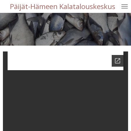
Päijät-Hämeen Kalatalouskeskus
Siirry
pääsisältöön